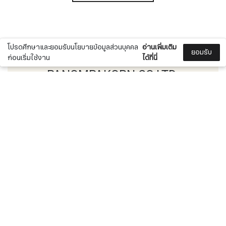
โปรดศึกษาและยอมรับนโยบายข้อมูลส่วนบุคคล
อ่านเพิ่มเติม
ยอมรับ
ก่อนเริ่มใช้งาน
ได้ที่นี่
PANOMPAKORN.CO.LTD.
บริการจัดส่งทั่วประเทศไทย
0
อุปกรณ์ประปาทองเหลือง และข้อต่อทองเหลืองทุก
ประเภท
ติดต่อฝ่ายขาย
More