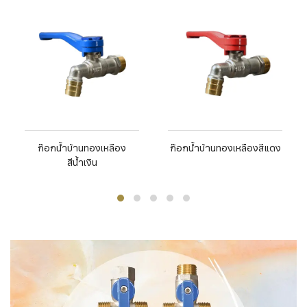
ก๊อกน้ำบ้านทองเหลือง
ก๊อกน้ำบ้านทองเหลืองสีแดง
สีน้ำเงิน