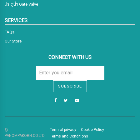
ประตูน้ำ Gate Valve
SERVICES
FAQs
Our Store
CONNECT WITH US
Sign me up for emails
SUBSCRIBE
First name
Last name
Term of privacy
Cookie Policy
PANOMPAKORN.CO.LTD.
Terms and Conditions