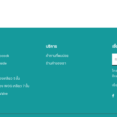
บริการ
เชื
ibcock
คำถามที่พบบ่อย
nside
ร้านค้าของเรา
โท
สมัครรับจดหมายข่าว
อีเ
งเกลียว 5 ขั้น
เยี
อง WOG เกลียว 7 ขั้น
 Valve
ชื่อ