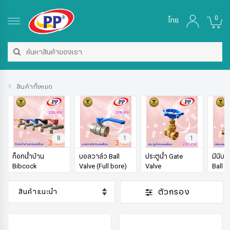
0
ไทย
สินค้าทั้งหมด
8
1
1
ก็อกน้ำบ้าน
บอลวาล์ว Ball
ประตูน้ำ Gate
มินิบอ
Bibcock
Valve (Full bore)
Valve
Ball V
ตัวกรอง