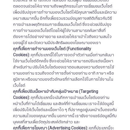
ช่วยให้เราสามารถจดจำและนับจำนวนผู้เข้าเยี่ยมชมเว็บไซต์
ตลอดจนช่วยให้เราทราบถึงพฤติกรรมในการเยี่ยมชมเว็บไซต์
เพื่อปรับปรุงการทำงานของเว็บไซต์ให้มีคุณภาพดีขึ้นและมีความ
เหมาะสมมากขึ้น อีกทั้งเพื่อรวบรวมข้อมูลทางสถิติเกี่ยวกับวิธี
การเข้าและพฤติกรรมการเยี่ยมชมเว็บไซต์ ซึ่งจะช่วยปรับปรุง
การทำงานของเว็บไซต์โดยให้ผู้ใช้งานสามารถค้นหาสิ่งที่
ต้องการได้อย่างง่ายดาย และช่วยให้เราเข้าใจถึงความสนใจ
ของผู้ใช้ และวัดความมีประสิทธิผลของโฆษณาของเรา
คุกกี้เพื่อการทำงานของเว็บไซต์
(Functionality
Cookies):
คุกกี้ประเภทนี้ใช้ในการจดจำตัวท่านเมื่อท่านกลับมา
ใช้งานเว็บไซต์อีกครั้ง ซึ่งจะช่วยให้เราสามารถปรับแต่งเนื้อหา
สำหรับท่าน ปรับให้เว็บไซต์ของเราตอบสนองความต้องการใช้
งานของท่าน รวมถึงจดจำการตั้งค่าของท่าน อาทิ ภาษา หรือ
ภูมิภาค หรือขนาดของตัวอักษรที่ท่านเลือกใช้ในการใช้งานใน
เว็บไซต์
คุกกี้เพื่อปรับเนื้อหาเข้ากับกลุ่มเป้าหมาย
(Targeting
Cookies):
คุกกี้ประเภทนี้จะบันทึกการเข้าชมเว็บไซต์ของท่าน
หน้าเว็บที่ท่านได้เยี่ยมชม และลิงค์ที่ท่านเยี่ยมชม เราจะใช้ข้อมูลนี้
เพื่อปรับให้เว็บไซต์และเนื้อหาใด ๆ ที่ปรากฏอยู่บนหน้าเว็บตรงกับ
ความสนใจของคุณมากขึ้น นอกจากนี้ เรายังอาจแชร์ข้อมูลนี้กับ
บุคคลที่สามเพื่อวัตถุประสงค์ดังกล่าว และ
คุกกี้เพื่อการโฆษณา
(Advertising Cookies):
คุกกี้ประเภทนี้จะ